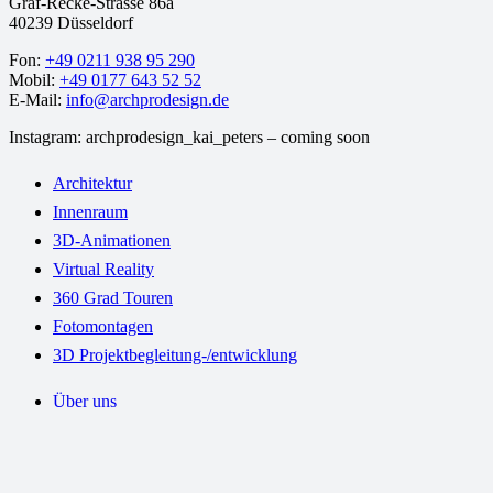
Graf-Recke-Strasse 86a
40239 Düsseldorf
Fon:
+49 0211 938 95 290
Mobil:
+49 0177 643 52 52
E-Mail:
info@archprodesign.de
Instagram: archprodesign_kai_peters – coming soon
Architektur
Innenraum
3D-Animationen
Virtual Reality
360 Grad Touren
Fotomontagen
3D Projektbegleitung-/entwicklung
Über uns
Workflow
Kontakt
Preise