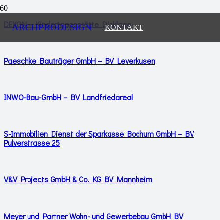
DEKON – Kindertagesstätte Dinklage
ARCHPRODESIGN
KONTAKT
Paeschke Bauträger GmbH – BV Leverkusen
INWO-Bau-GmbH – BV Landfriedareal
S-Immobilien Dienst der Sparkasse Bochum GmbH – BV
Pulverstrasse 25
V&V Projects GmbH & Co. KG BV Mannheim
Meyer und Partner Wohn- und Gewerbebau GmbH BV